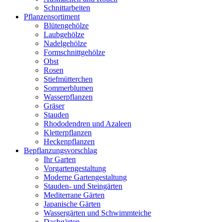
Schnittarbeiten
Pflanzensortiment
Blütengehölze
Laubgehölze
Nadelgehölze
Formschnittgehölze
Obst
Rosen
Stiefmütterchen
Sommerblumen
Wasserpflanzen
Gräser
Stauden
Rhododendren und Azaleen
Kletterpflanzen
Heckenpflanzen
Bepflanzungsvorschlag
Ihr Garten
Vorgartengestaltung
Moderne Gartengestaltung
Stauden- und Steingärten
Mediterrane Gärten
Japanische Gärten
Wassergärten und Schwimmteiche
Dachgärten