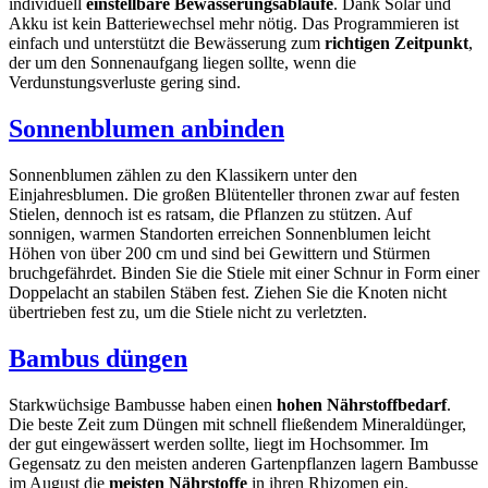
individuell
einstellbare Bewässerungsabläufe
. Dank Solar und
Akku ist kein Batteriewechsel mehr nötig. Das Programmieren ist
einfach und unterstützt die Bewässerung zum
richtigen Zeitpunkt
,
der um den Sonnenaufgang liegen sollte, wenn die
Verdunstungsverluste gering sind.
Sonnenblumen anbinden
Sonnenblumen zählen zu den Klassikern unter den
Einjahresblumen. Die großen Blütenteller thronen zwar auf festen
Stielen, dennoch ist es ratsam, die Pflanzen zu stützen. Auf
sonnigen, warmen Standorten erreichen Sonnenblumen leicht
Höhen von über 200 cm und sind bei Gewittern und Stürmen
bruchgefährdet. Binden Sie die Stiele mit einer Schnur in Form einer
Doppelacht an stabilen Stäben fest. Ziehen Sie die Knoten nicht
übertrieben fest zu, um die Stiele nicht zu verletzten.
Bambus düngen
Starkwüchsige Bambusse haben einen
hohen Nährstoffbedarf
.
Die beste Zeit zum Düngen mit schnell fließendem Mineraldünger,
der gut eingewässert werden sollte, liegt im Hochsommer. Im
Gegensatz zu den meisten anderen Gartenpflanzen lagern Bambusse
im August die
meisten Nährstoffe
in ihren Rhizomen ein.