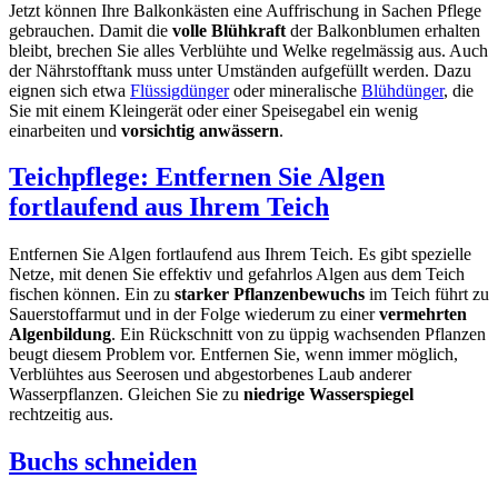
Jetzt können Ihre Balkonkästen eine Auffrischung in Sachen Pflege
gebrauchen. Damit die
volle Blühkraft
der Balkonblumen erhalten
bleibt, brechen Sie alles Verblühte und Welke regelmässig aus. Auch
der Nährstofftank muss unter Umständen aufgefüllt werden. Dazu
eignen sich etwa
Flüssigdünger
oder mineralische
Blühdünger
, die
Sie mit einem Kleingerät oder einer Speisegabel ein wenig
einarbeiten und
vorsichtig anwässern
.
Teichpflege: Entfernen Sie Algen
fortlaufend aus Ihrem Teich
Entfernen Sie Algen fortlaufend aus Ihrem Teich. Es gibt spezielle
Netze, mit denen Sie effektiv und gefahrlos Algen aus dem Teich
fischen können. Ein zu
starker Pflanzenbewuchs
im Teich führt zu
Sauerstoffarmut und in der Folge wiederum zu einer
vermehrten
Algenbildung
. Ein Rückschnitt von zu üppig wachsenden Pflanzen
beugt diesem Problem vor. Entfernen Sie, wenn immer möglich,
Verblühtes aus Seerosen und abgestorbenes Laub anderer
Wasserpflanzen. Gleichen Sie zu
niedrige Wasserspiegel
rechtzeitig aus.
Buchs schneiden