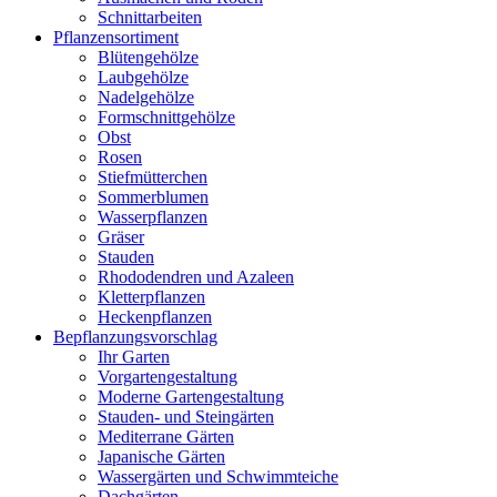
Schnittarbeiten
Pflanzensortiment
Blütengehölze
Laubgehölze
Nadelgehölze
Formschnittgehölze
Obst
Rosen
Stiefmütterchen
Sommerblumen
Wasserpflanzen
Gräser
Stauden
Rhododendren und Azaleen
Kletterpflanzen
Heckenpflanzen
Bepflanzungsvorschlag
Ihr Garten
Vorgartengestaltung
Moderne Gartengestaltung
Stauden- und Steingärten
Mediterrane Gärten
Japanische Gärten
Wassergärten und Schwimmteiche
Dachgärten