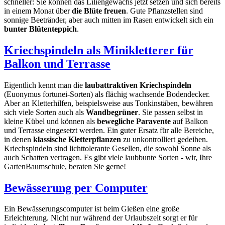
schneller: Sie können das Liliengewächs jetzt setzen und sich bereits
in einem Monat über
die Blüte freuen
. Gute Pflanzstellen sind
sonnige Beetränder, aber auch mitten im Rasen entwickelt sich ein
bunter Blütenteppich
.
Kriechspindeln als Minikletterer für
Balkon und Terrasse
Eigentlich kennt man die
laubattraktiven Kriechspindeln
(Euonymus fortunei-Sorten) als flächig wachsende Bodendecker.
Aber an Kletterhilfen, beispielsweise aus Tonkinstäben, bewähren
sich viele Sorten auch als
Wandbegrüner
. Sie passen selbst in
kleine Kübel und können als
bewegliche Paravente
auf Balkon
und Terrasse eingesetzt werden. Ein guter Ersatz für alle Bereiche,
in denen
klassische Kletterpflanzen
zu unkontrolliert gedeihen.
Kriechspindeln sind lichttolerante Gesellen, die sowohl Sonne als
auch Schatten vertragen. Es gibt viele laubbunte Sorten - wir, Ihre
GartenBaumschule, beraten Sie gerne!
Bewässerung per Computer
Ein Bewässerungscomputer ist beim Gießen eine große
Erleichterung. Nicht nur während der Urlaubszeit sorgt er für