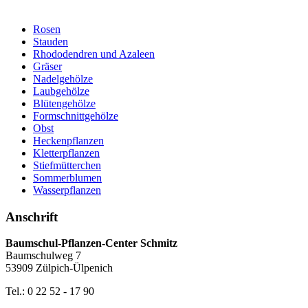
Rosen
Stauden
Rhododendren und Azaleen
Gräser
Nadelgehölze
Laubgehölze
Blütengehölze
Formschnittgehölze
Obst
Heckenpflanzen
Kletterpflanzen
Stiefmütterchen
Sommerblumen
Wasserpflanzen
Anschrift
Baumschul-Pflanzen-Center Schmitz
Baumschulweg 7
53909 Zülpich-Ülpenich
Tel.: 0 22 52 - 17 90