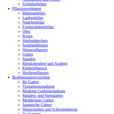
Schnittarbeiten
Pflanzensortiment
Blütengehölze
Laubgehölze
Nadelgehölze
Formschnittgehölze
Obst
Rosen
Stiefmütterchen
Sommerblumen
Wasserpflanzen
Gräser
Stauden
Rhododendren und Azaleen
Kletterpflanzen
Heckenpflanzen
Bepflanzungsvorschlag
Ihr Garten
Vorgartengestaltung
Moderne Gartengestaltung
Stauden- und Steingärten
Mediterrane Gärten
Japanische Gärten
Wassergärten und Schwimmteiche
Dachgärten