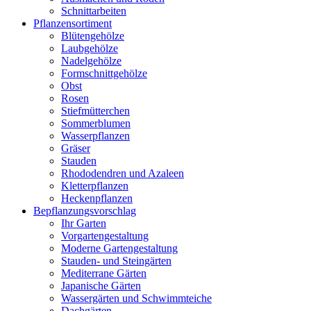
Schnittarbeiten
Pflanzensortiment
Blütengehölze
Laubgehölze
Nadelgehölze
Formschnittgehölze
Obst
Rosen
Stiefmütterchen
Sommerblumen
Wasserpflanzen
Gräser
Stauden
Rhododendren und Azaleen
Kletterpflanzen
Heckenpflanzen
Bepflanzungsvorschlag
Ihr Garten
Vorgartengestaltung
Moderne Gartengestaltung
Stauden- und Steingärten
Mediterrane Gärten
Japanische Gärten
Wassergärten und Schwimmteiche
Dachgärten