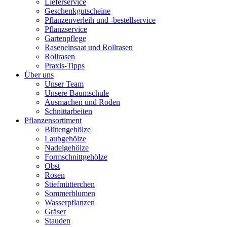
Lieferservice
Geschenkgutscheine
Pflanzenverleih und -bestellservice
Pflanzservice
Gartenpflege
Raseneinsaat und Rollrasen
Rollrasen
Praxis-Tipps
Über uns
Unser Team
Unsere Baumschule
Ausmachen und Roden
Schnittarbeiten
Pflanzensortiment
Blütengehölze
Laubgehölze
Nadelgehölze
Formschnittgehölze
Obst
Rosen
Stiefmütterchen
Sommerblumen
Wasserpflanzen
Gräser
Stauden