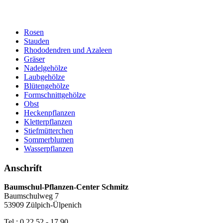
Rosen
Stauden
Rhododendren und Azaleen
Gräser
Nadelgehölze
Laubgehölze
Blütengehölze
Formschnittgehölze
Obst
Heckenpflanzen
Kletterpflanzen
Stiefmütterchen
Sommerblumen
Wasserpflanzen
Anschrift
Baumschul-Pflanzen-Center Schmitz
Baumschulweg 7
53909 Zülpich-Ülpenich
Tel.: 0 22 52 - 17 90