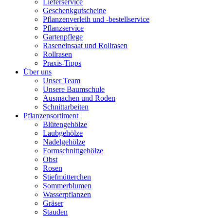
Lieferservice
Geschenkgutscheine
Pflanzenverleih und -bestellservice
Pflanzservice
Gartenpflege
Raseneinsaat und Rollrasen
Rollrasen
Praxis-Tipps
Über uns
Unser Team
Unsere Baumschule
Ausmachen und Roden
Schnittarbeiten
Pflanzensortiment
Blütengehölze
Laubgehölze
Nadelgehölze
Formschnittgehölze
Obst
Rosen
Stiefmütterchen
Sommerblumen
Wasserpflanzen
Gräser
Stauden