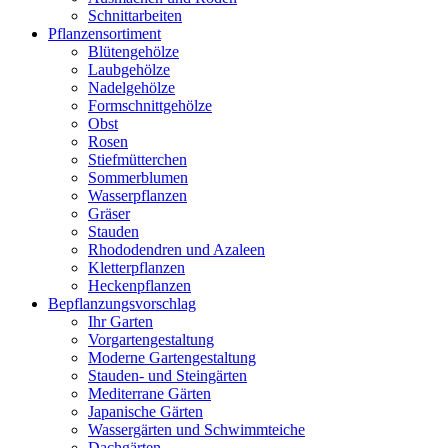
Schnittarbeiten
Pflanzensortiment
Blütengehölze
Laubgehölze
Nadelgehölze
Formschnittgehölze
Obst
Rosen
Stiefmütterchen
Sommerblumen
Wasserpflanzen
Gräser
Stauden
Rhododendren und Azaleen
Kletterpflanzen
Heckenpflanzen
Bepflanzungsvorschlag
Ihr Garten
Vorgartengestaltung
Moderne Gartengestaltung
Stauden- und Steingärten
Mediterrane Gärten
Japanische Gärten
Wassergärten und Schwimmteiche
Dachgärten