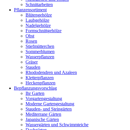
Schnittarbeiten
Pflanzensortiment
Blütengehölze
Laubgehölze
Nadelgehölze
Formschnittgehölze
Obst
Rosen
Stiefmütterchen
Sommerblumen
Wasserpflanzen
Gräser
Stauden
Rhododendren und Azaleen
Kletterpflanzen
Heckenpflanzen
Bepflanzungsvorschlag
Ihr Garten
Vorgartengestaltung
Moderne Gartengestaltung
Stauden- und Steingärten
Mediterrane Gärten
Japanische Gärten
Wassergärten und Schwimmteiche
Dachgärten