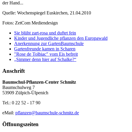
der Hand...
Quelle: Wochenspiegel Euskirchen, 21.04.2010
Fotos: ZetCom Mediendesign
Sie blüht zart-rosa und duftet fein
Kinder und Jugendliche pflanzen den Europawald
Anerkennung zur GartenBaumschule
Gartenfreunde kamen in Scharen
"Rose de Tolbiac" vom Eis befreit
„Simmer denn hier auf Schalke?“
Anschrift
Baumschul-Pflanzen-Center Schmitz
Baumschulweg 7
53909 Zülpich-Ülpenich
Tel.: 0 22 52 - 17 90
eMail:
pflanzen@baumschule-schmitz.de
Öffnungszeiten