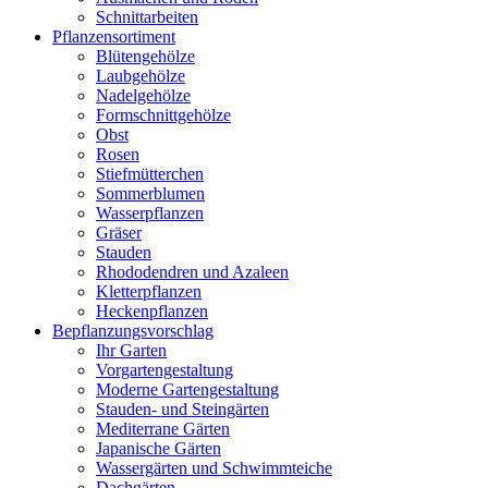
Schnittarbeiten
Pflanzensortiment
Blütengehölze
Laubgehölze
Nadelgehölze
Formschnittgehölze
Obst
Rosen
Stiefmütterchen
Sommerblumen
Wasserpflanzen
Gräser
Stauden
Rhododendren und Azaleen
Kletterpflanzen
Heckenpflanzen
Bepflanzungsvorschlag
Ihr Garten
Vorgartengestaltung
Moderne Gartengestaltung
Stauden- und Steingärten
Mediterrane Gärten
Japanische Gärten
Wassergärten und Schwimmteiche
Dachgärten